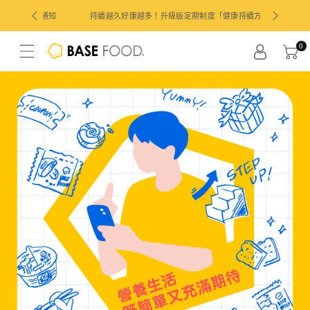
跳
[購入前請閱讀] 有關徵收關稅和身份認証通知
持續越久好康
至
0
內
容