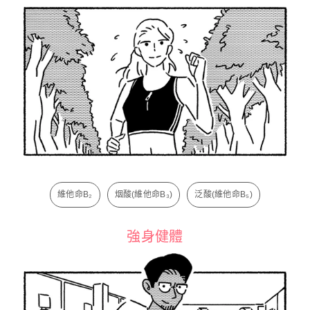
維他命B₂
烟酸(維他命B₃)
泛酸(維他命B₅)
強身健體