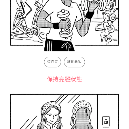
蛋白質
維他命B₆
保持亮麗狀態