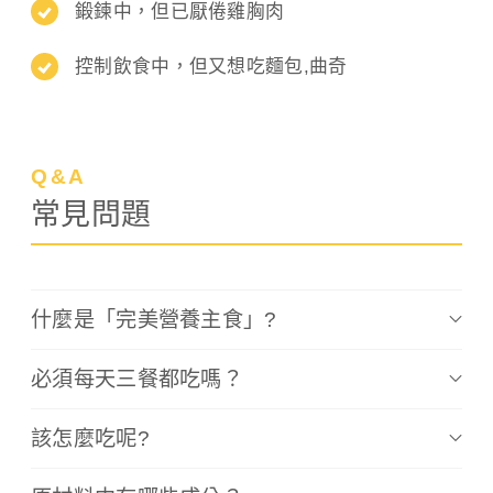
鍛鍊中，但已厭倦雞胸肉
控制飲食中，但又想吃麵包,曲奇
Q&A
常見問題
可
摺
什麼是「完美營養主食」?
疊
必須每天三餐都吃嗎？
的
內
該怎麼吃呢?
容