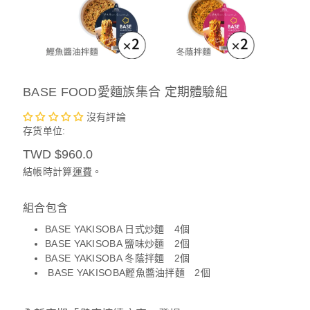
BASE FOOD愛麵族集合 定期體驗組
沒有評論
存货单位:
定
TWD $960.0
價
結帳時計算
運費
。
組合包含
BASE YAKISOBA 日式炒麵
4
個
BASE YAKISOBA 鹽味炒麵 2
個
BASE YAKISOBA 冬蔭拌麵 2個
BASE YAKISOBA
鰹魚醬油拌麵 2個