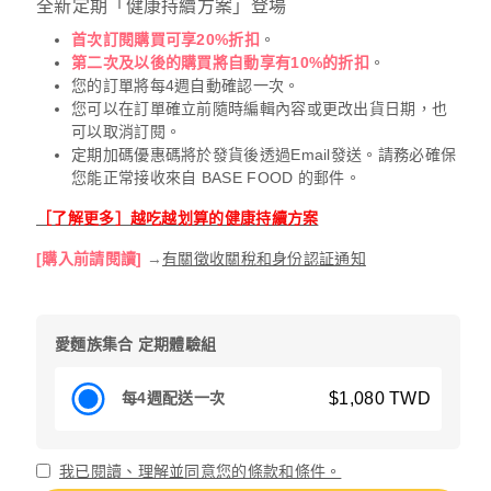
全新定期「健康持續方案」登場
首次訂閱購買可享20%折扣
。
第二次及以後的購買將自動享有10%的折扣
。
您的訂單將每4週自動確認一次。
您可以在訂單確立前隨時編輯內容或更改出貨日期，也
可以取消訂閱。
定期加碼優惠碼將於發貨後透過Email發送。請務必確保
您能正常接收來自 BASE FOOD 的郵件。
［了解更多］越吃越划算的健康持續方案
[購入前請閱讀]
→
有關徵收關稅和身份認証通知
愛麵族集合 定期體驗組
$1,080 TWD
每4週配送一次
我已閱讀、理解並同意您的條款和條件。