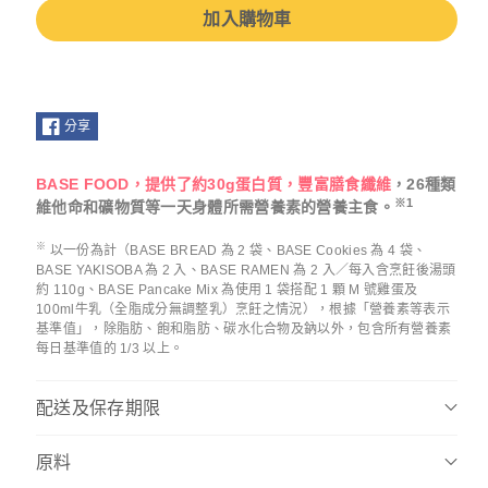
加入購物車
分享
BASE FOOD，提供了約30g蛋白質，豐富膳食纖維
，26種類
※1
維他命和礦物質等一天身體所需營養素的營養主食。
※
以一份為計（BASE BREAD 為 2 袋、BASE Cookies 為 4 袋、
BASE YAKISOBA 為 2 入、BASE RAMEN 為 2 入／每入含烹飪後湯頭
約 110g、BASE Pancake Mix 為使用 1 袋搭配 1 顆 M 號雞蛋及
100ml牛乳（全脂成分無調整乳）烹飪之情況），根據「營養素等表示
基準值」，除脂肪、飽和脂肪、碳水化合物及鈉以外，包含所有營養素
每日基準值的 1/3 以上。
配送及保存期限
原料