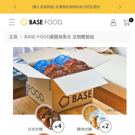
跳
[購入前請閱讀] 有關徵收關稅和身份認証通知
持續越久好康
至
0
內
主頁
BASE FOOD愛麵族集合 定期體驗組
容
略
過
產
品
資
訊