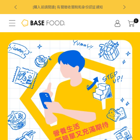
跳
[購入前請閱讀] 有關徵收關稅和身份認証通知
持續越久好康
至
0
內
容