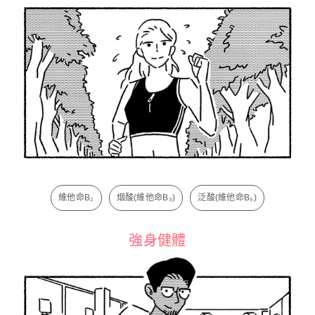
維他命B₂
烟酸(維他命B₃)
泛酸(維他命B₅)
強身健體