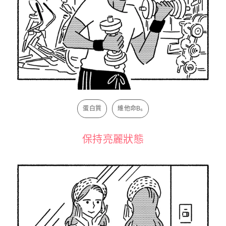
蛋白質
維他命B₆
保持亮麗狀態