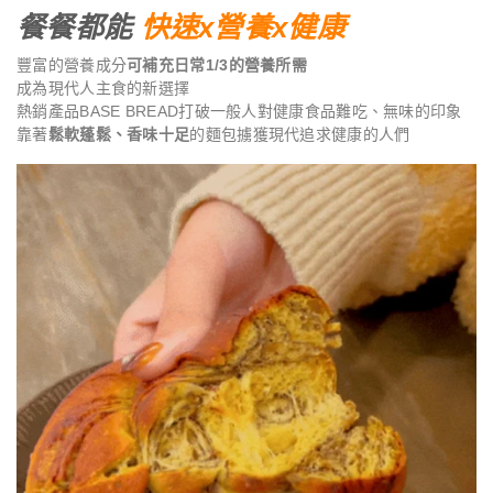
餐餐都能
快速x營養x健康
豐富的營養成分
可補充日常1/3的營養所需
成為現代人主食的新選擇
熱銷產品BASE BREAD打破一般人對健康食品難吃、無味的印象
靠著
鬆軟蓬鬆、香味十足
的麵包擄獲現代追求健康的人們